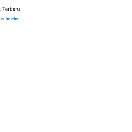
t Terbaru
ter timeline