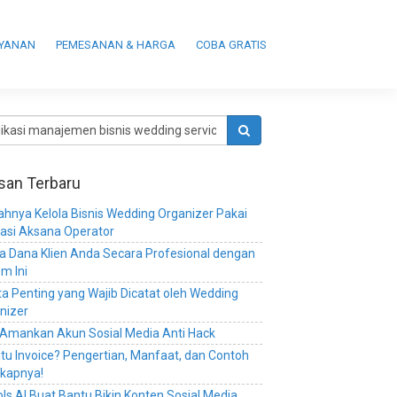
AYANAN
PEMESANAN & HARGA
COBA GRATIS
isan Terbaru
hnya Kelola Bisnis Wedding Organizer Pakai
kasi Aksana Operator
la Dana Klien Anda Secara Profesional dengan
em Ini
ta Penting yang Wajib Dicatat oleh Wedding
nizer
 Amankan Akun Sosial Media Anti Hack
itu Invoice? Pengertian, Manfaat, dan Contoh
kapnya!
ols AI Buat Bantu Bikin Konten Sosial Media