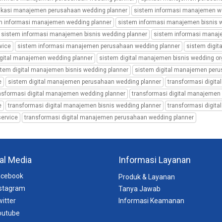
likasi manajemen perusahaan wedding planner
sistem informasi manajemen w
m informasi manajemen wedding planner
sistem informasi manajemen bisnis 
sistem informasi manajemen bisnis wedding planner
sistem informasi manaj
vice
sistem informasi manajemen perusahaan wedding planner
sistem digit
igital manajemen wedding planner
sistem digital manajemen bisnis wedding or
stem digital manajemen bisnis wedding planner
sistem digital manajemen peru
e
sistem digital manajemen perusahaan wedding planner
transformasi digit
nsformasi digital manajemen wedding planner
transformasi digital manajemen 
e
transformasi digital manajemen bisnis wedding planner
transformasi digit
ervice
transformasi digital manajemen perusahaan wedding planner
al Media
Informasi Layanan
cebook
Produk & Layanan
stagram
Tanya Jawab
itter
Informasi Keamanan
utube