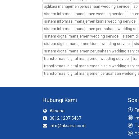
manajemen
aplikasi manajemen perusahaan wedding service
ap
perusahaan
sistem informasi manajemen wedding service
siste
wedding
sistem informasi manajemen bisnis wedding service
organizer,
aplikasi
sistem informasi manajemen perusahaan wedding ser
manajemen
sistem digital manajemen wedding service
sistem d
perusahaan
sistem digital manajemen bisnis wedding service
si
wedding
sistem digital manajemen perusahaan wedding servic
service,
transformasi digital manajemen wedding service
tra
aplikasi
manajemen
transformasi digital manajemen bisnis wedding servic
perusahaan
transformasi digital manajemen perusahaan wedding s
wedding
planner,
sistem
informasi
Hubungi Kami
Sosi
manajemen
wedding
Fa
Aksana
organizer,
In
0812 1237 5467
sistem
info@aksana.co.id
Tw
informasi
Yo
manajemen