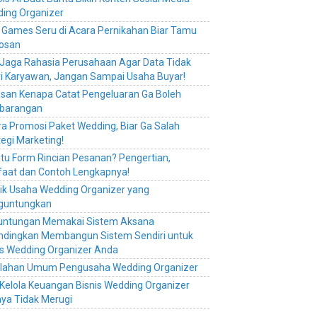
ing Organizer
e Games Seru di Acara Pernikahan Biar Tamu
osan
 Jaga Rahasia Perusahaan Agar Data Tidak
ri Karyawan, Jangan Sampai Usaha Buyar!
asan Kenapa Catat Pengeluaran Ga Boleh
barangan
ra Promosi Paket Wedding, Biar Ga Salah
tegi Marketing!
itu Form Rincian Pesanan? Pengertian,
aat dan Contoh Lengkapnya!
rik Usaha Wedding Organizer yang
guntungkan
untungan Memakai Sistem Aksana
ndingkan Membangun Sistem Sendiri untuk
is Wedding Organizer Anda
lahan Umum Pengusaha Wedding Organizer
 Kelola Keuangan Bisnis Wedding Organizer
ya Tidak Merugi