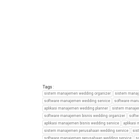
service,
sistem
manajemen
perusahaan
wedding
planner,
software
manajemen
perusahaan
wedding
organizer,
software
manajemen
perusahaan
Tags :
wedding
sistem manajemen wedding organizer
sistem manaj
service,
software manajemen wedding service
software man
software
aplikasi manajemen wedding planner
sistem manajem
manajemen
software manajemen bisnis wedding organizer
softw
perusahaan
aplikasi manajemen bisnis wedding service
aplikasi
wedding
planner,
sistem manajemen perusahaan wedding service
sis
aplikasi
software manajemen perusahaan wedding service
s