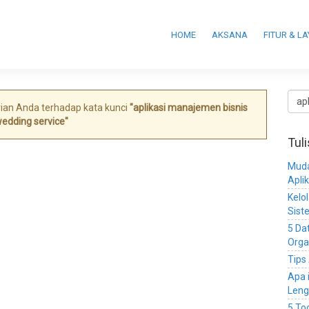
HOME
AKSANA
FITUR & L
ian Anda terhadap kata kunci
"aplikasi manajemen bisnis
edding service"
Tul
Muda
Apli
Kelo
Sist
5 Da
Orga
Tips
Apa 
Leng
5 To