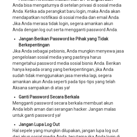
Anda bisa mengaturnya di setelan privasi di sosial media
service,
Anda. Ketika ada perangkat baru login, maka Anda akan
sistem
mendapatkan notifikasi di sosial media dan email Anda.
manajemen
Jika Anda merasa tidak login, segera amankan akun
perusahaan
Anda dengan
log out
serta mengganti
password
Anda.
wedding
planner,
Jangan Berikan
Password
ke Pihak yang Tidak
software
Berkepentingan
manajemen
Jika Anda sebagai pebisnis, Anda mungkin menyewa jasa
perusahaan
pengelolaan sosial media yang pastinya harus
wedding
mengetahui password media sosial bisnis Anda. Berikan
organizer,
hanya kepada orang yang berkepentingan, jika Anda
software
sudah tidak menggunakan jasa mereka lagi, segera
manajemen
amankan akun Anda seperti pada tips-tips yang telah
perusahaan
Aksana sampaikan di atas ya!
wedding
Ganti Password Secara Berkala
service,
Mengganti password secara berkala membuat akun
software
Anda lebih aman dari serangan hacker. Jangan malas
manajemen
untuk ganti password ya!
perusahaan
wedding
Jangan Lupa
Log Out
planner,
Hal sepele yang mungkin dilupakan, jangan lupa
log out
aplikasi
dari akun sosial media Anda, terutama jika Anda
login
di