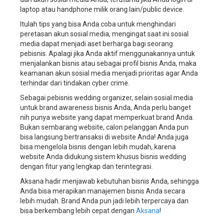
manajemen
laptop atau handphone milik orang lain/
public device.
perusahaan
Itulah tips yang bisa Anda coba untuk menghindari
wedding
peretasan akun sosial media, mengingat saat ini sosial
organizer,
media dapat menjadi aset berharga bagi seorang
aplikasi
pebisnis. Apalagi jika Anda aktif menggunakannya untuk
manajemen
menjalankan bisnis atau sebagai profil bisnis Anda, maka
perusahaan
keamanan akun sosial media menjadi prioritas agar Anda
wedding
terhindar dari tindakan
cyber crime.
service,
aplikasi
Sebagai pebisnis wedding organizer, selain sosial media
manajemen
untuk brand awareness bisnis Anda, Anda perlu banget
perusahaan
nih punya website yang dapat memperkuat brand Anda.
wedding
Bukan sembarang website, calon pelanggan Anda pun
planner,
bisa langsung bertransaksi di website Anda! Anda juga
sistem
bisa mengelola bisnis dengan lebih mudah, karena
informasi
website Anda didukung sistem khusus bisnis wedding
manajemen
dengan fitur yang lengkap dan terintegrasi.
wedding
Aksana hadir menjawab kebutuhan bisnis Anda, sehingga
organizer,
Anda bisa merapikan manajemen bisnis Anda secara
sistem
lebih mudah. Brand Anda pun jadi lebih terpercaya dan
informasi
bisa berkembang lebih cepat dengan
Aksana
!
manajemen