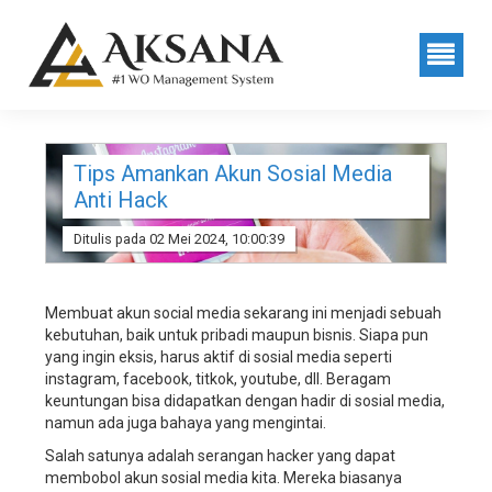
sistem
manajemen
wedding
organizer,
sistem
manajemen
wedding
service,
Tips Amankan Akun Sosial Media
sistem
Anti Hack
manajemen
wedding
Ditulis pada 02 Mei 2024, 10:00:39
planner,
software
manajemen
Membuat akun
social media
sekarang ini menjadi sebuah
wedding
kebutuhan, baik untuk pribadi maupun bisnis. Siapa pun
organizer,
yang ingin eksis, harus aktif di sosial media seperti
software
instagram, facebook, titkok, youtube, dll. Beragam
manajemen
keuntungan bisa didapatkan dengan hadir di sosial media,
wedding
namun ada juga bahaya yang mengintai.
service,
software
Salah satunya adalah serangan hacker yang dapat
manajemen
membobol akun sosial media kita. Mereka biasanya