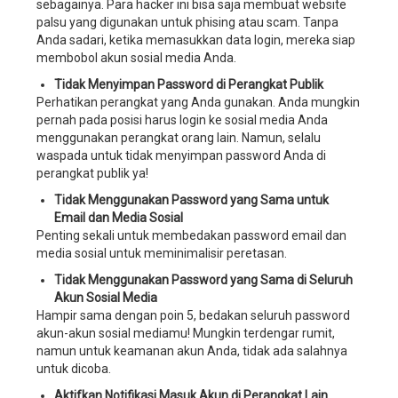
sebagainya. Para hacker ini bisa saja membuat website
manajemen
palsu yang digunakan untuk phising atau scam. Tanpa
bisnis
Anda sadari, ketika memasukkan data login, mereka siap
wedding
membobol akun sosial media Anda.
organizer,
aplikasi
Tidak Menyimpan Password di Perangkat Publik
manajemen
Perhatikan perangkat yang Anda gunakan. Anda mungkin
bisnis
pernah pada posisi harus login ke sosial media Anda
wedding
menggunakan perangkat orang lain. Namun, selalu
service,
waspada untuk tidak menyimpan password Anda di
aplikasi
perangkat publik ya!
manajemen
Tidak Menggunakan
Password
yang Sama untuk
bisnis
Email dan Media Sosial
wedding
Penting sekali untuk membedakan
password
email dan
planner,
media sosial untuk meminimalisir peretasan.
sistem
manajemen
Tidak Menggunakan
Password
yang Sama di Seluruh
perusahaan
Akun Sosial Media
wedding
Hampir sama dengan poin 5, bedakan seluruh password
organizer,
akun-akun sosial mediamu! Mungkin terdengar rumit,
sistem
namun untuk keamanan akun Anda, tidak ada salahnya
manajemen
untuk dicoba.
perusahaan
Aktifkan Notifikasi Masuk Akun di Perangkat Lain
wedding