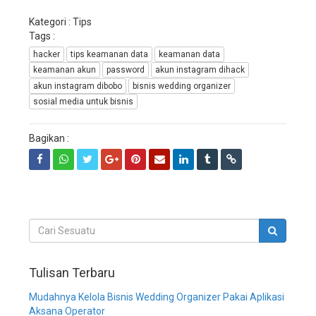
wedding
service,
Kategori : Tips
sistem
Tags :
informasi
hacker
tips keamanan data
keamanan data
manajemen
keamanan akun
password
akun instagram dihack
wedding
planner,
akun instagram dibobo
bisnis wedding organizer
sistem
sosial media untuk bisnis
informasi
manajemen
Bagikan :
bisnis
wedding
organizer,
sistem
informasi
manajemen
bisnis
wedding
service,
sistem
Tulisan Terbaru
informasi
Mudahnya Kelola Bisnis Wedding Organizer Pakai Aplikasi
manajemen
Aksana Operator
bisnis