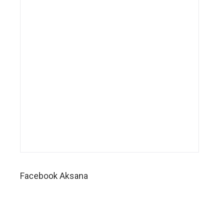
wedding
service,
sistem
digital
manajemen
bisnis
wedding
planner,
sistem
digital
manajemen
perusahaan
wedding
organizer,
sistem
digital
manajemen
Facebook Aksana
perusahaan
wedding
service,
sistem
digital