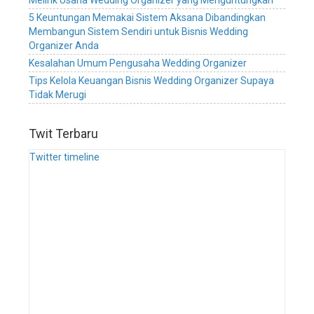
Melirik Usaha Wedding Organizer yang Menguntungkan
manajemen
5 Keuntungan Memakai Sistem Aksana Dibandingkan
wedding
Membangun Sistem Sendiri untuk Bisnis Wedding
organizer,
Organizer Anda
sistem
digital
Kesalahan Umum Pengusaha Wedding Organizer
manajemen
Tips Kelola Keuangan Bisnis Wedding Organizer Supaya
wedding
Tidak Merugi
service,
sistem
digital
Twit Terbaru
manajemen
Twitter timeline
wedding
planner,
sistem
digital
manajemen
bisnis
wedding
organizer,
sistem
digital
manajemen
bisnis