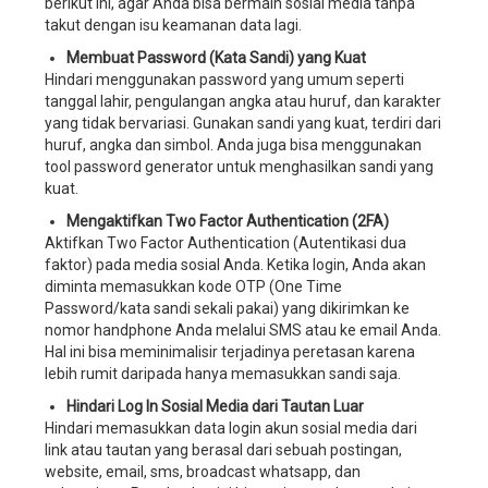
berikut ini, agar Anda bisa bermain sosial media tanpa
service,
takut dengan isu keamanan data lagi.
sistem
Membuat Password (Kata Sandi) yang Kuat
manajemen
Hindari menggunakan password yang umum seperti
bisnis
tanggal lahir, pengulangan angka atau huruf, dan karakter
wedding
yang tidak bervariasi. Gunakan sandi yang kuat, terdiri dari
planner,
huruf, angka dan simbol. Anda juga bisa menggunakan
software
tool password generator
untuk menghasilkan sandi yang
manajemen
kuat.
bisnis
wedding
Mengaktifkan
Two Factor Authentication
(2FA)
organizer,
Aktifkan
Two Factor Authentication
(Autentikasi dua
software
faktor) pada media sosial Anda. Ketika login, Anda akan
manajemen
diminta memasukkan kode OTP (
One Time
bisnis
Password
/kata sandi sekali pakai) yang dikirimkan ke
wedding
nomor handphone Anda melalui SMS atau ke email Anda.
service,
Hal ini bisa meminimalisir terjadinya peretasan karena
software
lebih rumit daripada hanya memasukkan sandi saja.
manajemen
Hindari Log In Sosial Media dari Tautan Luar
bisnis
Hindari memasukkan data login akun sosial media dari
wedding
link atau tautan yang berasal dari sebuah postingan,
planner,
website, email, sms, broadcast whatsapp, dan
aplikasi