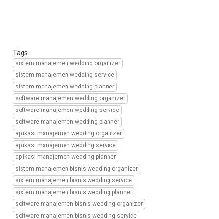
bisnis
wedding
organizer,
transformasi
digital
manajemen
Tags :
bisnis
sistem manajemen wedding organizer
wedding
sistem manajemen wedding service
service,
sistem manajemen wedding planner
transformasi
digital
software manajemen wedding organizer
manajemen
software manajemen wedding service
bisnis
software manajemen wedding planner
wedding
aplikasi manajemen wedding organizer
planner,
aplikasi manajemen wedding service
transformasi
digital
aplikasi manajemen wedding planner
manajemen
sistem manajemen bisnis wedding organizer
perusahaan
sistem manajemen bisnis wedding service
wedding
sistem manajemen bisnis wedding planner
organizer,
software manajemen bisnis wedding organizer
transformasi
digital
software manajemen bisnis wedding service