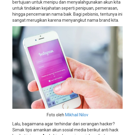
wedding
bertujuan untuk menipu dan menyalahgunakan akun kita
planner,
untuk tindakan kejahatan seperti penipuan, pemerasan,
aplikasi
hingga pencemaran nama baik. Bagi pebisnis, tentunya ini
manajemen
sangat merugikan karena menyangkut nama brand kita.
wedding
organizer,
aplikasi
manajemen
wedding
service,
aplikasi
manajemen
wedding
planner,
sistem
manajemen
bisnis
wedding
organizer,
Foto oleh
Mikhail Nilov
sistem
manajemen
Lalu, bagaimana agar terhindar dari serangan hacker?
bisnis
Simak tips amankan akun sosial media berikut anti hack
wedding