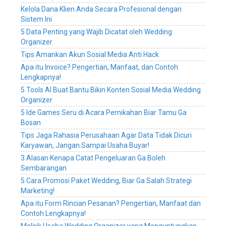
wedding
Kelola Dana Klien Anda Secara Profesional dengan
planner,
Sistem Ini
sistem
5 Data Penting yang Wajib Dicatat oleh Wedding
informasi
Organizer
manajemen
Tips Amankan Akun Sosial Media Anti Hack
perusahaan
Apa itu Invoice? Pengertian, Manfaat, dan Contoh
wedding
Lengkapnya!
organizer,
sistem
5 Tools AI Buat Bantu Bikin Konten Sosial Media Wedding
informasi
Organizer
manajemen
5 Ide Games Seru di Acara Pernikahan Biar Tamu Ga
perusahaan
Bosan
wedding
Tips Jaga Rahasia Perusahaan Agar Data Tidak Dicuri
service,
Karyawan, Jangan Sampai Usaha Buyar!
sistem
3 Alasan Kenapa Catat Pengeluaran Ga Boleh
informasi
Sembarangan
manajemen
perusahaan
5 Cara Promosi Paket Wedding, Biar Ga Salah Strategi
wedding
Marketing!
planner,
Apa itu Form Rincian Pesanan? Pengertian, Manfaat dan
sistem
Contoh Lengkapnya!
digital