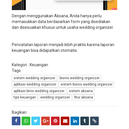
manajemen
perusahaan
wedding
Dengan menggunakan Aksana, Anda hanya perlu
organizer,
memasukkan data berdasarkan form yang disediakan
aplikasi
dan disesuaikan khusus untuk usaha wedding organizer.
manajemen
perusahaan
wedding
Pencatatan laporan menjadi lebih praktis karena laporan
service,
keuangan bisa didapatkan otomatis.
aplikasi
manajemen
Kategori : Keuangan
perusahaan
Tags :
wedding
planner,
sistem wedding organizer
bisnis wedding organizer
sistem
aplikasi wedding organizer
sistem bisnis wedding organizer
informasi
aplikasi binis wedding organizer
sistem aksana
manajemen
tips keuangan
wedding organizer
fitur aksana
wedding
organizer,
Bagikan :
sistem
informasi
manajemen