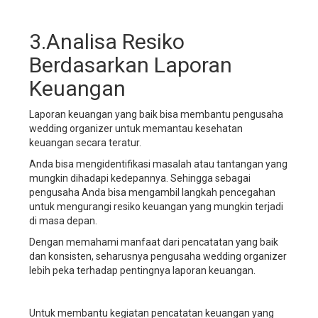
manajemen
bisnis
wedding
3.Analisa Resiko
organizer,
Berdasarkan Laporan
aplikasi
manajemen
Keuangan
bisnis
wedding
Laporan keuangan yang baik bisa membantu pengusaha
service,
wedding organizer untuk memantau kesehatan
aplikasi
keuangan secara teratur.
manajemen
bisnis
Anda bisa mengidentifikasi masalah atau tantangan yang
wedding
mungkin dihadapi kedepannya. Sehingga sebagai
planner,
pengusaha Anda bisa mengambil langkah pencegahan
sistem
untuk mengurangi resiko keuangan yang mungkin terjadi
manajemen
di masa depan.
perusahaan
Dengan memahami manfaat dari pencatatan yang baik
wedding
dan konsisten, seharusnya pengusaha wedding organizer
organizer,
lebih peka terhadap pentingnya laporan keuangan.
sistem
manajemen
perusahaan
Untuk membantu kegiatan pencatatan keuangan yang
wedding