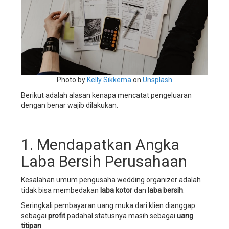
wedding
planner,
aplikasi
manajemen
wedding
organizer,
aplikasi
manajemen
Photo by
Kelly Sikkema
on
Unsplash
wedding
service,
Berikut adalah alasan kenapa mencatat pengeluaran
aplikasi
dengan benar wajib dilakukan.
manajemen
wedding
planner,
1. Mendapatkan Angka
sistem
manajemen
Laba Bersih Perusahaan
bisnis
wedding
Kesalahan umum pengusaha wedding organizer adalah
organizer,
tidak bisa membedakan
laba kotor
dan
laba bersih
.
sistem
manajemen
Seringkali pembayaran uang muka dari klien dianggap
bisnis
sebagai
profit
padahal statusnya masih sebagai
uang
wedding
titipan
.