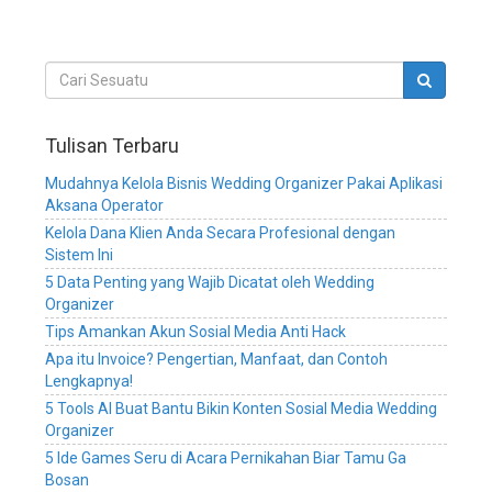
wedding
service,
sistem
informasi
manajemen
wedding
planner,
Tulisan Terbaru
sistem
informasi
Mudahnya Kelola Bisnis Wedding Organizer Pakai Aplikasi
manajemen
Aksana Operator
bisnis
Kelola Dana Klien Anda Secara Profesional dengan
wedding
Sistem Ini
organizer,
5 Data Penting yang Wajib Dicatat oleh Wedding
sistem
Organizer
informasi
Tips Amankan Akun Sosial Media Anti Hack
manajemen
bisnis
Apa itu Invoice? Pengertian, Manfaat, dan Contoh
wedding
Lengkapnya!
service,
5 Tools AI Buat Bantu Bikin Konten Sosial Media Wedding
sistem
Organizer
informasi
5 Ide Games Seru di Acara Pernikahan Biar Tamu Ga
manajemen
Bosan
bisnis