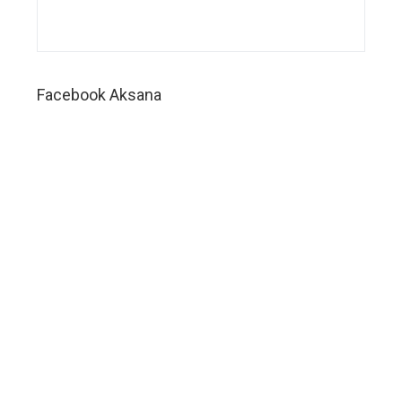
wedding
service,
sistem
digital
manajemen
Facebook Aksana
bisnis
wedding
planner,
sistem
digital
manajemen
perusahaan
wedding
organizer,
sistem
digital
manajemen
perusahaan
wedding
service,
sistem
digital