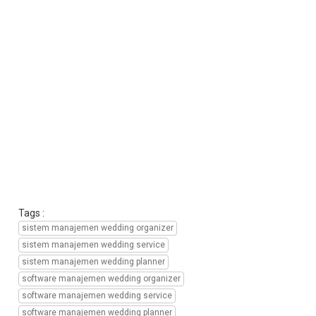
manajemen
perusahaan
wedding
planner,
transformasi
digital
manajemen
wedding
organizer,
transformasi
digital
manajemen
wedding
service,
transformasi
Tags :
digital
sistem manajemen wedding organizer
manajemen
sistem manajemen wedding service
wedding
planner,
sistem manajemen wedding planner
transformasi
software manajemen wedding organizer
digital
software manajemen wedding service
manajemen
software manajemen wedding planner