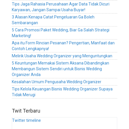
Tips Jaga Rahasia Perusahaan Agar Data Tidak Dicuri
wedding
Karyawan, Jangan Sampai Usaha Buyar!
planner,
sistem
3 Alasan Kenapa Catat Pengeluaran Ga Boleh
informasi
Sembarangan
manajemen
5 Cara Promosi Paket Wedding, Biar Ga Salah Strategi
perusahaan
Marketing!
wedding
Apa itu Form Rincian Pesanan? Pengertian, Manfaat dan
organizer,
Contoh Lengkapnya!
sistem
Melirik Usaha Wedding Organizer yang Menguntungkan
informasi
manajemen
5 Keuntungan Memakai Sistem Aksana Dibandingkan
perusahaan
Membangun Sistem Sendiri untuk Bisnis Wedding
wedding
Organizer Anda
service,
Kesalahan Umum Pengusaha Wedding Organizer
sistem
Tips Kelola Keuangan Bisnis Wedding Organizer Supaya
informasi
Tidak Merugi
manajemen
perusahaan
wedding
Twit Terbaru
planner,
sistem
Twitter timeline
digital