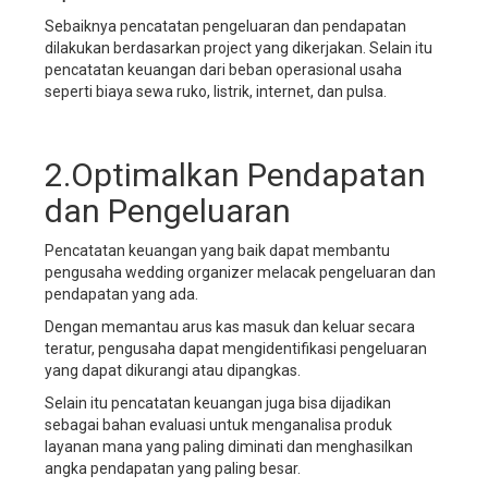
service,
Sebaiknya pencatatan pengeluaran dan pendapatan
sistem
dilakukan berdasarkan project yang dikerjakan. Selain itu
manajemen
pencatatan keuangan dari beban operasional usaha
bisnis
seperti biaya sewa ruko, listrik, internet, dan pulsa.
wedding
planner,
software
2.Optimalkan Pendapatan
manajemen
bisnis
dan Pengeluaran
wedding
organizer,
Pencatatan keuangan yang baik dapat membantu
software
pengusaha wedding organizer melacak pengeluaran dan
manajemen
pendapatan yang ada.
bisnis
wedding
Dengan memantau arus kas masuk dan keluar secara
service,
teratur, pengusaha dapat mengidentifikasi pengeluaran
software
yang dapat dikurangi atau dipangkas.
manajemen
Selain itu pencatatan keuangan juga bisa dijadikan
bisnis
sebagai bahan evaluasi untuk menganalisa produk
wedding
layanan mana yang paling diminati dan menghasilkan
planner,
angka pendapatan yang paling besar.
aplikasi