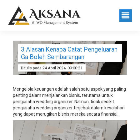
sistem
manajemen
wedding
organizer,
sistem
manajemen
wedding
service,
3 Alasan Kenapa Catat Pengeluaran
sistem
Ga Boleh Sembarangan
manajemen
wedding
Ditulis pada 24 April 2024, 09:00:21
planner,
software
manajemen
Mengelola keuangan adalah salah satu aspek yang paling
wedding
penting dalam menjalankan bisnis, terutama untuk
organizer,
pengusaha wedding organizer. Namun, tidak sedikit
software
pengusaha wedding organizer terjebak dalam kesalahan
manajemen
yang dapat merugikan bisnis mereka secara finansial.
wedding
service,
software
manajemen