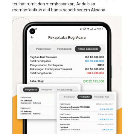
terlihat rumit dan membosankan, Anda bisa
service,
memanfaatkan alat bantu seperti sistem Aksana.
sistem
manajemen
perusahaan
wedding
planner,
software
manajemen
perusahaan
wedding
organizer,
software
manajemen
perusahaan
wedding
service,
software
manajemen
perusahaan
wedding
planner,
aplikasi