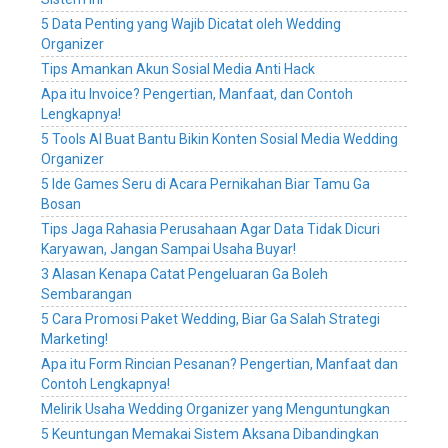
wedding
5 Data Penting yang Wajib Dicatat oleh Wedding
planner,
Organizer
sistem
Tips Amankan Akun Sosial Media Anti Hack
informasi
manajemen
Apa itu Invoice? Pengertian, Manfaat, dan Contoh
perusahaan
Lengkapnya!
wedding
5 Tools AI Buat Bantu Bikin Konten Sosial Media Wedding
organizer,
Organizer
sistem
5 Ide Games Seru di Acara Pernikahan Biar Tamu Ga
informasi
Bosan
manajemen
Tips Jaga Rahasia Perusahaan Agar Data Tidak Dicuri
perusahaan
Karyawan, Jangan Sampai Usaha Buyar!
wedding
service,
3 Alasan Kenapa Catat Pengeluaran Ga Boleh
sistem
Sembarangan
informasi
5 Cara Promosi Paket Wedding, Biar Ga Salah Strategi
manajemen
Marketing!
perusahaan
Apa itu Form Rincian Pesanan? Pengertian, Manfaat dan
wedding
Contoh Lengkapnya!
planner,
Melirik Usaha Wedding Organizer yang Menguntungkan
sistem
digital
5 Keuntungan Memakai Sistem Aksana Dibandingkan