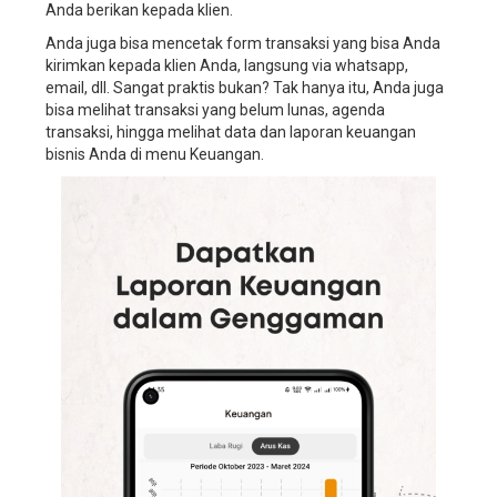
Anda berikan kepada klien.
service,
sistem
Anda juga bisa mencetak form transaksi yang bisa Anda
manajemen
kirimkan kepada klien Anda, langsung via whatsapp,
perusahaan
email, dll. Sangat praktis bukan? Tak hanya itu, Anda juga
wedding
bisa melihat transaksi yang belum lunas, agenda
planner,
transaksi, hingga melihat data dan laporan keuangan
software
bisnis Anda di menu Keuangan.
manajemen
perusahaan
wedding
organizer,
software
manajemen
perusahaan
wedding
service,
software
manajemen
perusahaan
wedding
planner,
aplikasi