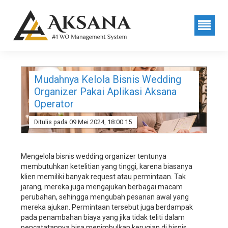
sistem
manajemen
wedding
organizer,
sistem
manajemen
wedding
service,
Mudahnya Kelola Bisnis Wedding
sistem
Organizer Pakai Aplikasi Aksana
manajemen
Operator
wedding
planner,
Ditulis pada 09 Mei 2024, 18:00:15
software
manajemen
wedding
Mengelola bisnis wedding organizer tentunya
organizer,
membutuhkan ketelitian yang tinggi, karena biasanya
software
klien memiliki banyak request atau permintaan. Tak
manajemen
jarang, mereka juga mengajukan berbagai macam
wedding
perubahan, sehingga mengubah pesanan awal yang
service,
mereka ajukan. Permintaan tersebut juga berdampak
software
pada penambahan biaya yang jika tidak teliti dalam
manajemen
pencatatannya bisa menimbulkan kerugian di bisnis