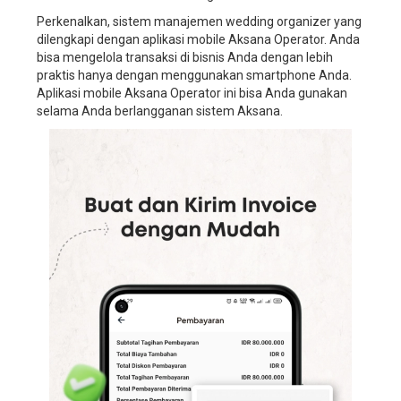
service,
Perkenalkan, sistem manajemen wedding organizer yang
sistem
dilengkapi dengan aplikasi mobile Aksana Operator. Anda
manajemen
bisa mengelola transaksi di bisnis Anda dengan lebih
bisnis
praktis hanya dengan menggunakan smartphone Anda.
wedding
Aplikasi mobile Aksana Operator ini bisa Anda gunakan
planner,
selama Anda berlangganan sistem Aksana.
software
manajemen
bisnis
wedding
organizer,
software
manajemen
bisnis
wedding
service,
software
manajemen
bisnis
wedding
planner,
aplikasi