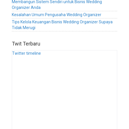
manajemen
Membangun Sistem Sendiri untuk Bisnis Wedding
wedding
Organizer Anda
organizer,
Kesalahan Umum Pengusaha Wedding Organizer
sistem
Tips Kelola Keuangan Bisnis Wedding Organizer Supaya
digital
Tidak Merugi
manajemen
wedding
service,
Twit Terbaru
sistem
Twitter timeline
digital
manajemen
wedding
planner,
sistem
digital
manajemen
bisnis
wedding
organizer,
sistem
digital
manajemen
bisnis