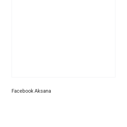
wedding
service,
sistem
digital
manajemen
bisnis
wedding
planner,
sistem
digital
manajemen
perusahaan
wedding
organizer,
sistem
digital
Facebook Aksana
manajemen
perusahaan
wedding
service,
sistem
digital