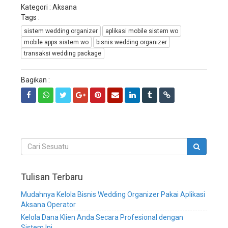
wedding
Kategori : Aksana
service,
Tags :
sistem
sistem wedding organizer
aplikasi mobile sistem wo
informasi
manajemen
mobile apps sistem wo
bisnis wedding organizer
wedding
transaksi wedding package
planner,
sistem
Bagikan :
informasi
manajemen
bisnis
wedding
organizer,
sistem
informasi
manajemen
bisnis
wedding
Tulisan Terbaru
service,
sistem
Mudahnya Kelola Bisnis Wedding Organizer Pakai Aplikasi
informasi
Aksana Operator
manajemen
Kelola Dana Klien Anda Secara Profesional dengan
bisnis
Sistem Ini