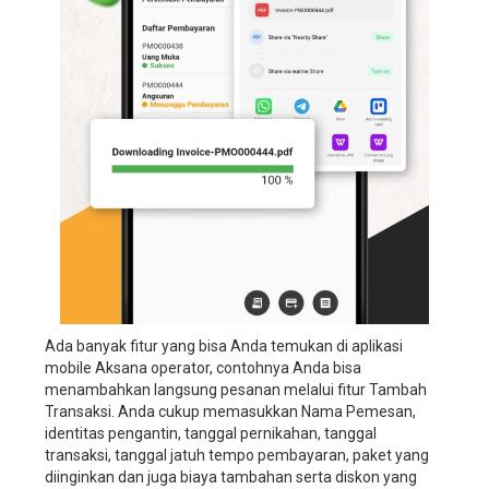
manajemen
bisnis
wedding
organizer,
aplikasi
manajemen
bisnis
wedding
service,
aplikasi
manajemen
bisnis
wedding
planner,
sistem
manajemen
Ada banyak fitur yang bisa Anda temukan di aplikasi
perusahaan
mobile Aksana operator, contohnya Anda bisa
wedding
menambahkan langsung pesanan melalui fitur Tambah
organizer,
Transaksi. Anda cukup memasukkan Nama Pemesan,
sistem
identitas pengantin, tanggal pernikahan, tanggal
manajemen
transaksi, tanggal jatuh tempo pembayaran, paket yang
perusahaan
diinginkan dan juga biaya tambahan serta diskon yang
wedding