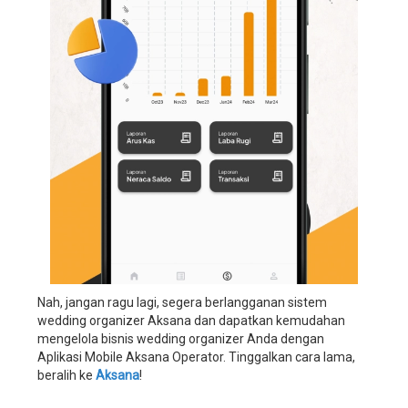
manajemen
perusahaan
wedding
organizer,
aplikasi
manajemen
perusahaan
wedding
service,
aplikasi
manajemen
perusahaan
wedding
planner,
sistem
informasi
manajemen
Nah, jangan ragu lagi, segera berlangganan sistem
wedding
wedding organizer Aksana dan dapatkan kemudahan
organizer,
mengelola bisnis wedding organizer Anda dengan
sistem
Aplikasi Mobile Aksana Operator. Tinggalkan cara lama,
informasi
beralih ke
Aksana
!
manajemen