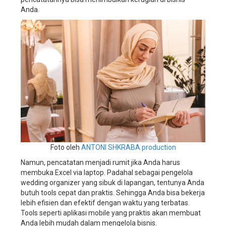
wedding
Anda.
planner,
aplikasi
manajemen
wedding
organizer,
aplikasi
manajemen
wedding
service,
aplikasi
manajemen
wedding
planner,
sistem
Foto oleh
ANTONI SHKRABA production
manajemen
bisnis
Namun, pencatatan menjadi rumit jika Anda harus
wedding
membuka Excel via laptop. Padahal sebagai pengelola
organizer,
wedding organizer yang sibuk di lapangan, tentunya Anda
sistem
butuh tools cepat dan praktis. Sehingga Anda bisa bekerja
manajemen
lebih efisien dan efektif dengan waktu yang terbatas.
bisnis
Tools seperti aplikasi mobile yang praktis akan membuat
wedding
Anda lebih mudah dalam mengelola bisnis.