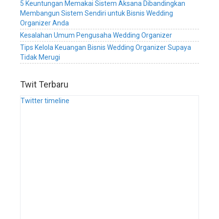
5 Keuntungan Memakai Sistem Aksana Dibandingkan
service,
Membangun Sistem Sendiri untuk Bisnis Wedding
sistem
Organizer Anda
manajemen
Kesalahan Umum Pengusaha Wedding Organizer
bisnis
wedding
Tips Kelola Keuangan Bisnis Wedding Organizer Supaya
planner,
Tidak Merugi
software
manajemen
Twit Terbaru
bisnis
wedding
Twitter timeline
organizer,
software
manajemen
bisnis
wedding
service,
software
manajemen
bisnis
wedding
planner,
aplikasi