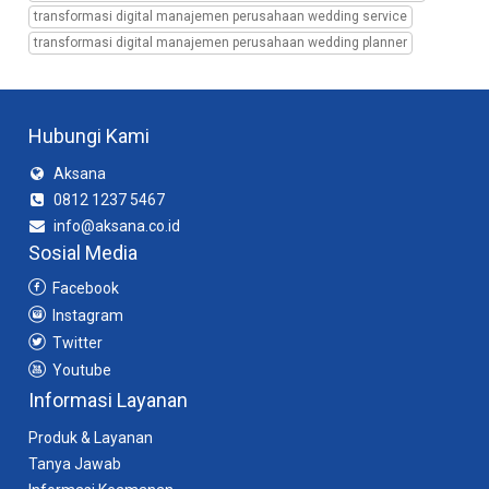
manajemen
transformasi digital manajemen perusahaan wedding service
wedding
transformasi digital manajemen perusahaan wedding planner
organizer,
sistem
digital
manajemen
Hubungi Kami
wedding
service,
Aksana
sistem
0812 1237 5467
digital
manajemen
info@aksana.co.id
wedding
Sosial Media
planner,
Facebook
sistem
digital
Instagram
manajemen
Twitter
bisnis
Youtube
wedding
Informasi Layanan
organizer,
sistem
Produk & Layanan
digital
Tanya Jawab
manajemen
bisnis