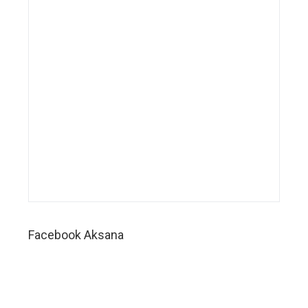
manajemen
bisnis
wedding
organizer,
aplikasi
manajemen
bisnis
wedding
service,
aplikasi
manajemen
bisnis
wedding
planner,
sistem
manajemen
perusahaan
Facebook Aksana
wedding
organizer,
sistem
manajemen
perusahaan
wedding