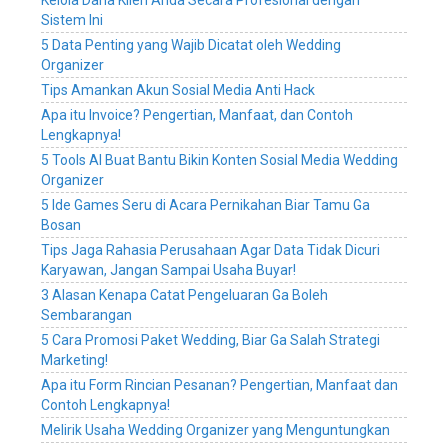
wedding
Sistem Ini
planner,
aplikasi
5 Data Penting yang Wajib Dicatat oleh Wedding
manajemen
Organizer
wedding
Tips Amankan Akun Sosial Media Anti Hack
organizer,
Apa itu Invoice? Pengertian, Manfaat, dan Contoh
aplikasi
Lengkapnya!
manajemen
5 Tools AI Buat Bantu Bikin Konten Sosial Media Wedding
wedding
Organizer
service,
aplikasi
5 Ide Games Seru di Acara Pernikahan Biar Tamu Ga
manajemen
Bosan
wedding
Tips Jaga Rahasia Perusahaan Agar Data Tidak Dicuri
planner,
Karyawan, Jangan Sampai Usaha Buyar!
sistem
3 Alasan Kenapa Catat Pengeluaran Ga Boleh
manajemen
Sembarangan
bisnis
5 Cara Promosi Paket Wedding, Biar Ga Salah Strategi
wedding
Marketing!
organizer,
sistem
Apa itu Form Rincian Pesanan? Pengertian, Manfaat dan
manajemen
Contoh Lengkapnya!
bisnis
Melirik Usaha Wedding Organizer yang Menguntungkan
wedding