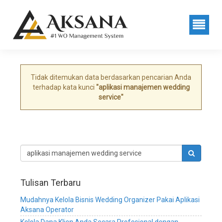
sistem
Pencarian
manajemen
wedding
Data
organizer,
sistem
manajemen
wedding
service,
Tidak ditemukan data berdasarkan pencarian Anda
sistem
terhadap kata kunci
"aplikasi manajemen wedding
manajemen
service"
wedding
planner,
software
manajemen
wedding
organizer,
software
manajemen
Tulisan Terbaru
wedding
service,
Mudahnya Kelola Bisnis Wedding Organizer Pakai Aplikasi
software
Aksana Operator
manajemen
Kelola Dana Klien Anda Secara Profesional dengan