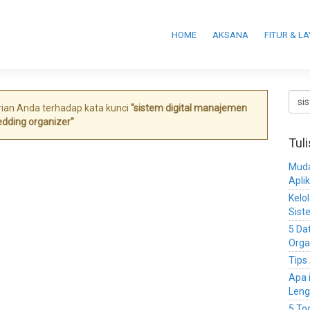
HOME
AKSANA
FITUR & L
ian Anda terhadap kata kunci
"sistem digital manajemen
dding organizer"
Tul
Muda
Apli
Kelo
Sist
5 Da
Orga
Tips
Apa 
Leng
5 To