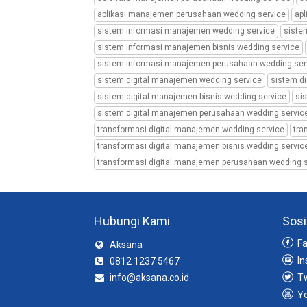
manajemen
aplikasi manajemen perusahaan wedding service
ap
perusahaan
sistem informasi manajemen wedding service
siste
wedding
sistem informasi manajemen bisnis wedding service
organizer,
aplikasi
sistem informasi manajemen perusahaan wedding ser
manajemen
sistem digital manajemen wedding service
sistem d
perusahaan
sistem digital manajemen bisnis wedding service
si
wedding
sistem digital manajemen perusahaan wedding servic
service,
transformasi digital manajemen wedding service
tra
aplikasi
manajemen
transformasi digital manajemen bisnis wedding servic
perusahaan
transformasi digital manajemen perusahaan wedding s
wedding
planner,
sistem
informasi
Hubungi Kami
Sosi
manajemen
wedding
Fa
Aksana
organizer,
In
0812 1237 5467
sistem
info@aksana.co.id
Tw
informasi
Yo
manajemen