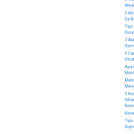
Wedd
5 Id
Ga B
Tips
Dicu
3 Al
Sem
5 Ca
Stra
Apa 
Manf
Meli
Men
5 Ke
Diba
Bisn
Kesa
Tips
Supa