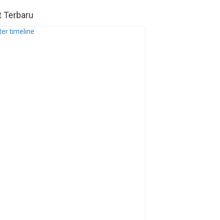
t Terbaru
ter timeline