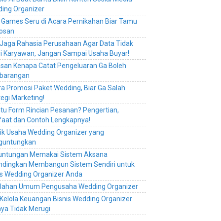
ing Organizer
e Games Seru di Acara Pernikahan Biar Tamu
osan
 Jaga Rahasia Perusahaan Agar Data Tidak
ri Karyawan, Jangan Sampai Usaha Buyar!
asan Kenapa Catat Pengeluaran Ga Boleh
barangan
ra Promosi Paket Wedding, Biar Ga Salah
tegi Marketing!
itu Form Rincian Pesanan? Pengertian,
aat dan Contoh Lengkapnya!
rik Usaha Wedding Organizer yang
guntungkan
untungan Memakai Sistem Aksana
ndingkan Membangun Sistem Sendiri untuk
is Wedding Organizer Anda
lahan Umum Pengusaha Wedding Organizer
 Kelola Keuangan Bisnis Wedding Organizer
ya Tidak Merugi