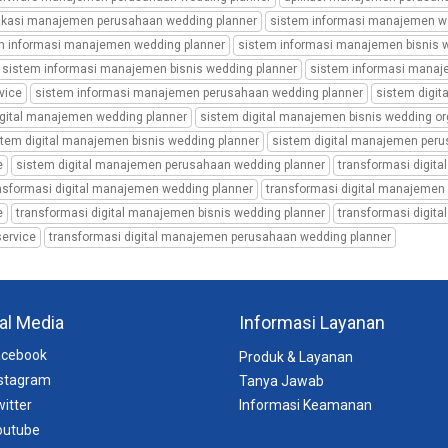
likasi manajemen perusahaan wedding planner
sistem informasi manajemen w
m informasi manajemen wedding planner
sistem informasi manajemen bisnis 
sistem informasi manajemen bisnis wedding planner
sistem informasi manaj
vice
sistem informasi manajemen perusahaan wedding planner
sistem digit
igital manajemen wedding planner
sistem digital manajemen bisnis wedding or
stem digital manajemen bisnis wedding planner
sistem digital manajemen peru
e
sistem digital manajemen perusahaan wedding planner
transformasi digit
nsformasi digital manajemen wedding planner
transformasi digital manajemen 
e
transformasi digital manajemen bisnis wedding planner
transformasi digit
ervice
transformasi digital manajemen perusahaan wedding planner
al Media
Informasi Layanan
cebook
Produk & Layanan
stagram
Tanya Jawab
itter
Informasi Keamanan
utube