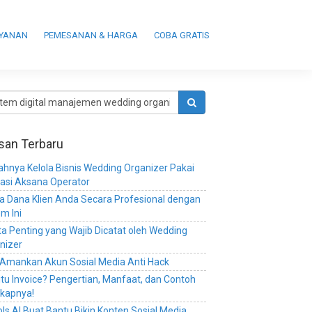
AYANAN
PEMESANAN & HARGA
COBA GRATIS
isan Terbaru
hnya Kelola Bisnis Wedding Organizer Pakai
kasi Aksana Operator
la Dana Klien Anda Secara Profesional dengan
em Ini
ta Penting yang Wajib Dicatat oleh Wedding
nizer
 Amankan Akun Sosial Media Anti Hack
itu Invoice? Pengertian, Manfaat, dan Contoh
kapnya!
ols AI Buat Bantu Bikin Konten Sosial Media