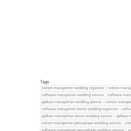
service,
sistem
manajemen
perusahaan
wedding
planner,
software
manajemen
perusahaan
wedding
organizer,
software
manajemen
perusahaan
Tags :
wedding
sistem manajemen wedding organizer
sistem manaj
service,
software manajemen wedding service
software man
software
aplikasi manajemen wedding planner
sistem manajem
manajemen
software manajemen bisnis wedding organizer
softw
perusahaan
aplikasi manajemen bisnis wedding service
aplikasi
wedding
planner,
sistem manajemen perusahaan wedding service
sis
aplikasi
software manajemen perusahaan wedding service
s