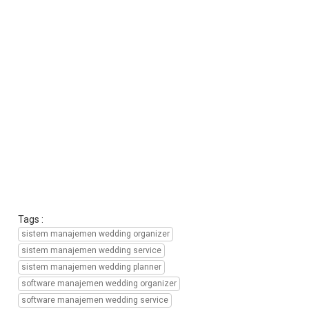
manajemen
perusahaan
wedding
organizer,
aplikasi
manajemen
perusahaan
wedding
service,
aplikasi
manajemen
perusahaan
wedding
planner,
sistem
informasi
Tags :
manajemen
sistem manajemen wedding organizer
wedding
sistem manajemen wedding service
organizer,
sistem manajemen wedding planner
sistem
informasi
software manajemen wedding organizer
manajemen
software manajemen wedding service