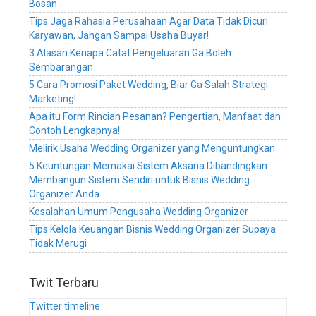
Bosan
service,
Tips Jaga Rahasia Perusahaan Agar Data Tidak Dicuri
sistem
Karyawan, Jangan Sampai Usaha Buyar!
manajemen
bisnis
3 Alasan Kenapa Catat Pengeluaran Ga Boleh
wedding
Sembarangan
planner,
5 Cara Promosi Paket Wedding, Biar Ga Salah Strategi
software
Marketing!
manajemen
Apa itu Form Rincian Pesanan? Pengertian, Manfaat dan
bisnis
Contoh Lengkapnya!
wedding
Melirik Usaha Wedding Organizer yang Menguntungkan
organizer,
software
5 Keuntungan Memakai Sistem Aksana Dibandingkan
manajemen
Membangun Sistem Sendiri untuk Bisnis Wedding
bisnis
Organizer Anda
wedding
Kesalahan Umum Pengusaha Wedding Organizer
service,
Tips Kelola Keuangan Bisnis Wedding Organizer Supaya
software
Tidak Merugi
manajemen
bisnis
wedding
Twit Terbaru
planner,
Twitter timeline
aplikasi