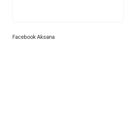
service,
sistem
manajemen
perusahaan
wedding
planner,
Facebook Aksana
software
manajemen
perusahaan
wedding
organizer,
software
manajemen
perusahaan
wedding
service,
software
manajemen
perusahaan
wedding
planner,
aplikasi