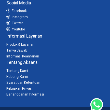
Sosial Media
wedding
service,
Facebook
sistem
Instagram
digital
Twitter
manajemen
bisnis
Youtube
wedding
Informasi Layanan
planner,
sistem
Produk & Layanan
digital
Tanya Jawab
manajemen
Informasi Keamanan
perusahaan
Tentang Aksana
wedding
organizer,
Tentang Kami
sistem
Hubungi Kami
digital
Syarat dan Ketentuan
manajemen
perusahaan
Kebijakan Privasi
wedding
Berlangganan Informasi
service,
sistem
digital