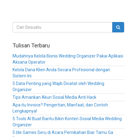
wedding
planner,
aplikasi
manajemen
wedding
organizer,
aplikasi
manajemen
Tulisan Terbaru
wedding
service,
Mudahnya Kelola Bisnis Wedding Organizer Pakai Aplikasi
aplikasi
Aksana Operator
manajemen
Kelola Dana Klien Anda Secara Profesional dengan
wedding
Sistem Ini
planner,
5 Data Penting yang Wajib Dicatat oleh Wedding
sistem
Organizer
manajemen
Tips Amankan Akun Sosial Media Anti Hack
bisnis
wedding
Apa itu Invoice? Pengertian, Manfaat, dan Contoh
organizer,
Lengkapnya!
sistem
5 Tools AI Buat Bantu Bikin Konten Sosial Media Wedding
manajemen
Organizer
bisnis
5 Ide Games Seru di Acara Pernikahan Biar Tamu Ga
wedding