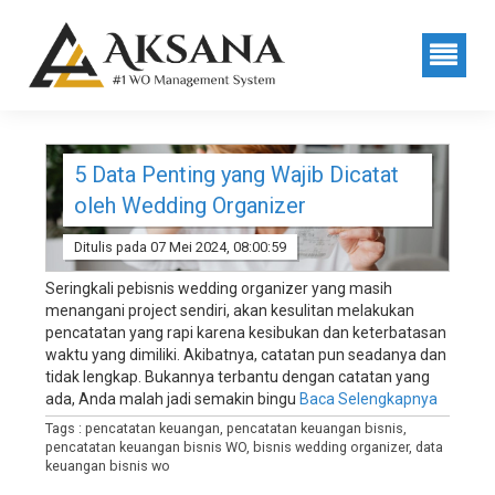
sistem
Posting
manajemen
wedding
Dengan
organizer,
sistem
Tag
manajemen
wedding
:
service,
5 Data Penting yang Wajib Dicatat
sistem
oleh Wedding Organizer
data
manajemen
wedding
keuangan
Ditulis pada 07 Mei 2024, 08:00:59
planner,
software
bisnis
Seringkali pebisnis wedding organizer yang masih
manajemen
menangani project sendiri, akan kesulitan melakukan
wedding
wo
pencatatan yang rapi karena kesibukan dan keterbatasan
organizer,
waktu yang dimiliki. Akibatnya, catatan pun seadanya dan
software
tidak lengkap. Bukannya terbantu dengan catatan yang
manajemen
ada, Anda malah jadi semakin bingu
Baca Selengkapnya
wedding
Tags : pencatatan keuangan, pencatatan keuangan bisnis,
service,
pencatatan keuangan bisnis WO, bisnis wedding organizer, data
software
keuangan bisnis wo
manajemen